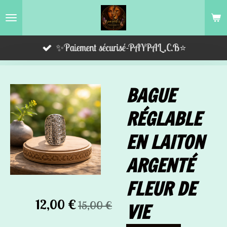
Passer
au
contenu
✨Paiement sécurisé-PAYPAL,C.B⭐️
principal
BAGUE
RÉGLABLE
EN LAITON
ARGENTÉ
FLEUR DE
12,00 €
15,00 €
VIE