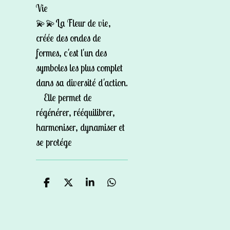
Vie
💫💫La Fleur de vie,
créée des ondes de
formes, c'est l'un des
symboles les plus complet
dans sa diversité d'action.
Elle permet de
régénérer, rééquilibrer,
harmoniser, dynamiser et
se protége
P
P
P
P
a
a
a
a
r
r
r
r
t
t
t
t
a
a
a
a