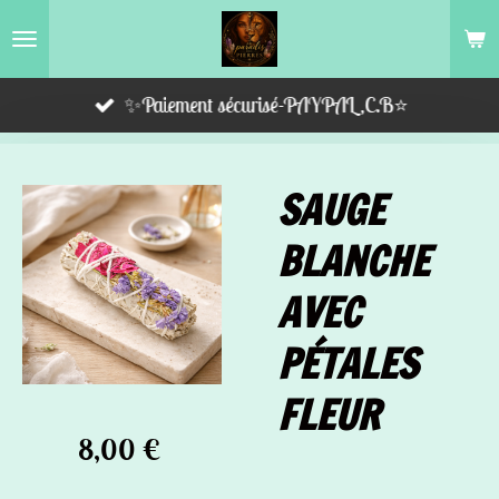
Passer
au
contenu
✨Paiement sécurisé-PAYPAL,C.B⭐️
principal
SAUGE
BLANCHE
AVEC
PÉTALES
FLEUR
8,00 €