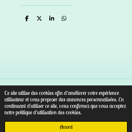
P
P
P
P
a
a
a
a
r
r
r
r
t
t
t
t
a
a
a
a
g
g
g
g
e
e
e
e
r
r
r
r
Ce site utilise des cookies afin d’améliorer votre expérience
© 2022 - 2026 Au paradis des pierres
utilisateur et vous proposer des annonces personnalisées. En
Propulsé par
Webador
continuant d'utiliser ce site, vous confirmez que vous acceptez
notre politique d’utilisation des cookies.
Accord
E-mail
Facebook
WhatsApp