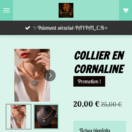
Passer
au
contenu
✨Paiement sécurisé-PAYPAL,C.B⭐️
principal
COLLIER EN
CORNALINE
Promotion !
20,00 €
25,00 €
Fiches bienfaits